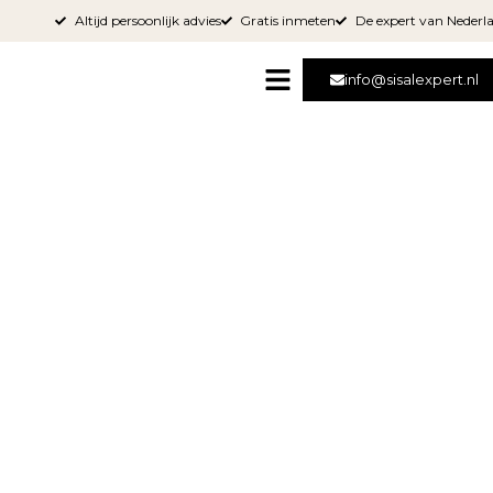
Altijd persoonlijk advies
Gratis inmeten
De expert van Nederl
info@sisalexpert.nl