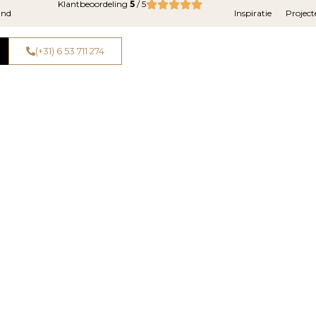
Klantbeoordeling
5
/ 5
and
Inspiratie
Project
(+31) 6 53 711 274