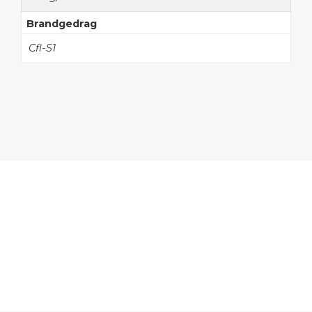
Brandgedrag
Cfl-S1
Onze collectie