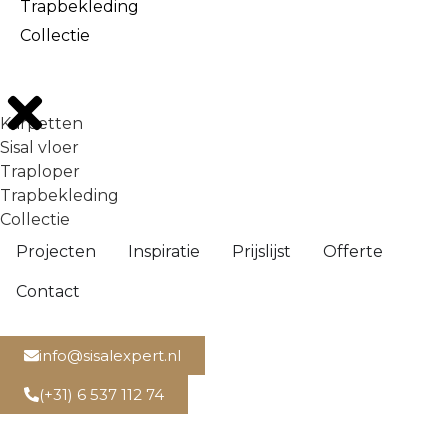
Trapbekleding
Collectie
Karpetten
Sisal vloer
Traploper
Trapbekleding
Collectie
Projecten
Inspiratie
Prijslijst
Offerte
Contact
info@sisalexpert.nl
(+31) 6 537 112 74