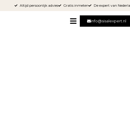
Altijd persoonlijk advies
Gratis inmeten
De expert van Nederl
info@sisalexpert.nl