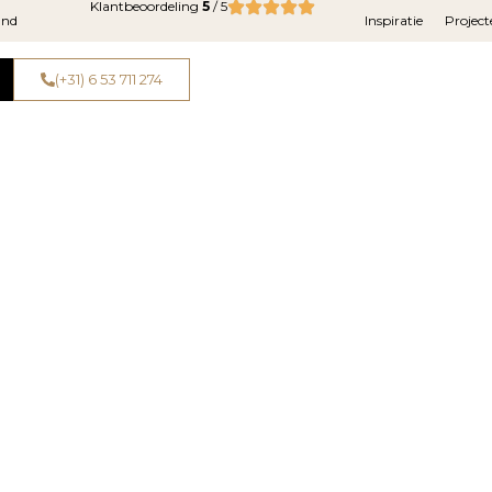
Klantbeoordeling
5
/ 5
and
Inspiratie
Project
(+31) 6 53 711 274