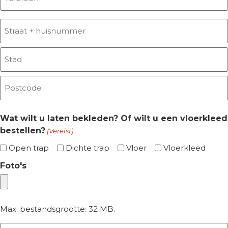
Adres
(Vereist)
Wat wilt u laten bekleden? Of wilt u een vloerkleed
bestellen?
(Vereist)
Open trap
Dichte trap
Vloer
Vloerkleed
Foto's
Max. bestandsgrootte: 32 MB.
Gewenste