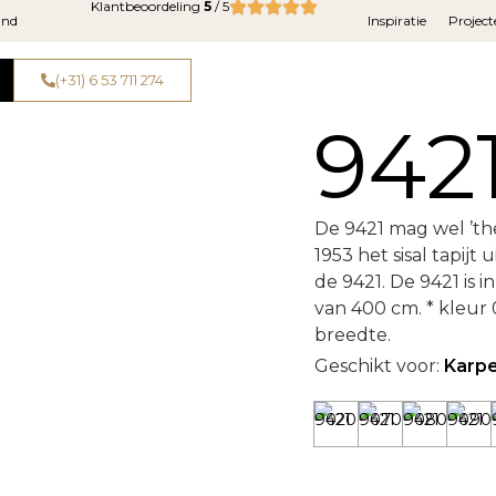
Klantbeoordeling
5
/ 5
and
Inspiratie
Project
(+31) 6 53 711 274
942
De 9421 mag wel ’th
1953 het sisal tapij
de 9421. De 9421 is 
van 400 cm. * kleur
breedte.
Geschikt voor:
Karp