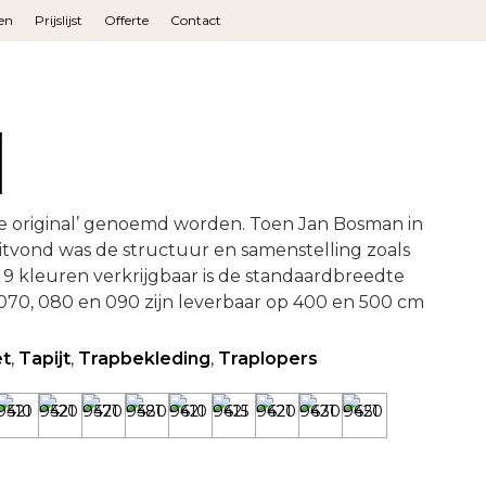
en
Prijslijst
Offerte
Contact
1
e original’ genoemd worden. Toen Jan Bosman in
t uitvond was de structuur en samenstelling zoals
in 9 kleuren verkrijgbaar is de standaardbreedte
 070, 080 en 090 zijn leverbaar op 400 en 500 cm
et
,
Tapijt
,
Trapbekleding
,
Traplopers