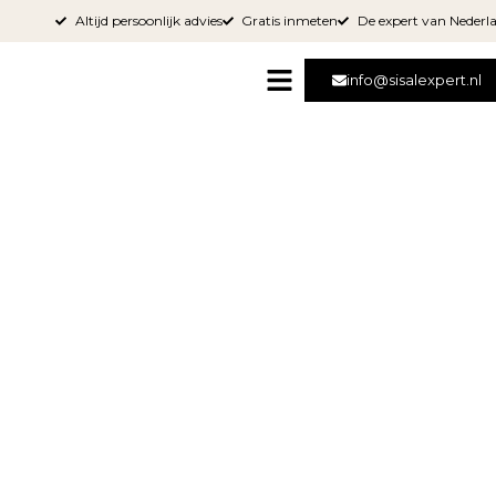
Altijd persoonlijk advies
Gratis inmeten
De expert van Nederl
info@sisalexpert.nl