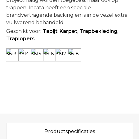
projectmatig worden toegepast maar ook op
trappen. Incata heeft een speciale
brandvertragende backing en is in de vezel extra
vuilwerend behandeld.
Geschikt voor:
Tapijt
,
Karpet
,
Trapbekleding
,
Traplopers
Productspecificaties