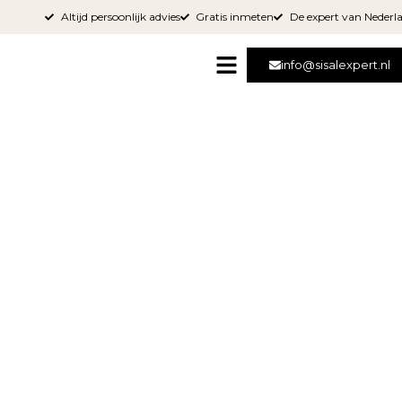
Altijd persoonlijk advies
Gratis inmeten
De expert van Nederl
info@sisalexpert.nl