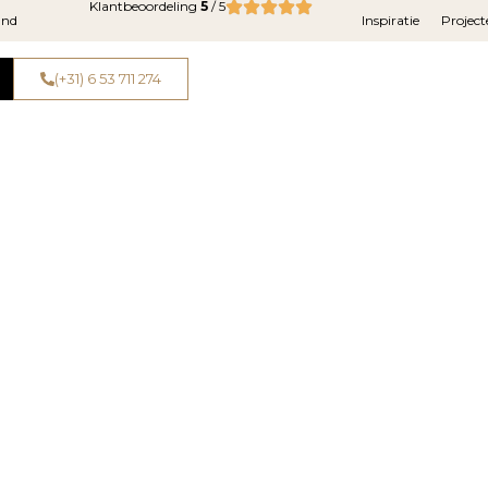
Klantbeoordeling
5
/ 5
and
Inspiratie
Project
(+31) 6 53 711 274