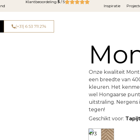
Klantbeoordeling
5
/ 5
and
Inspiratie
Project
(+31) 6 53 711 274
Mon
Onze kwaliteit Mont
een breedte van 400 
kleuren. Het kenmerk
wel Hongaarse punt
uitstraling. Nergens 
tegen!
Geschikt voor:
Tapij