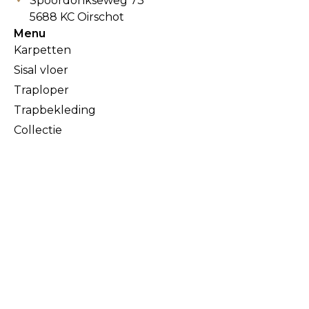
Spoordonkseweg 73
5688 KC Oirschot
Menu
Karpetten
Sisal vloer
Traploper
Trapbekleding
Collectie
Karpetten
Sisal vloer
Traploper
Trapbekleding
Collectie
Projecten
Inspiratie
Prijslijst
Offerte
Contact