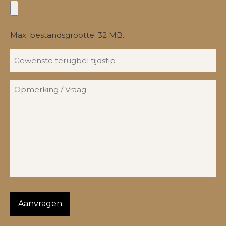
Max. bestandsgrootte: 32 MB.
Gewenste
terugbel
tijdstip
Opmerking
/
Vraag