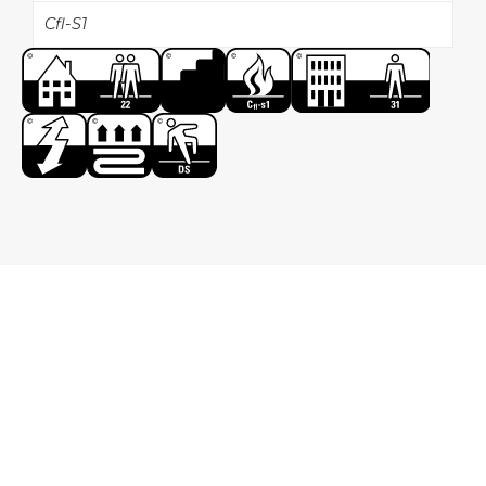
Cfl-S1
Onze collectie
Wij hebben 2 verschillende collecties Sisal voor uw
sisal traploper, elk met verschillende kleurentypes.
Voor meer informatie over de verschillende
soorten Sisal klikt u op een van de onderstaande
knoppen.