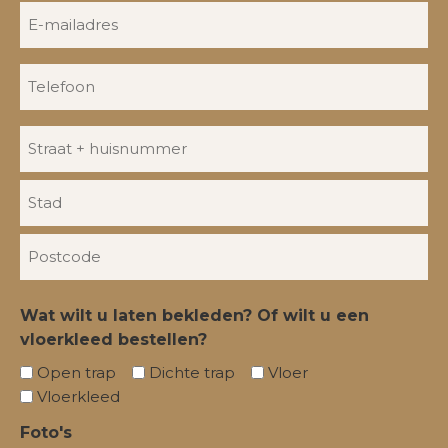
E-
mailadres
Telefoon
Adres
Wat wilt u laten bekleden? Of wilt u een
vloerkleed bestellen?
Open trap
Dichte trap
Vloer
Vloerkleed
Foto's